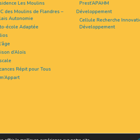
sidence Les Moulins
Prest’APAHM
IC des Moulins de Flandres –
Développement
lais Autonomie
Cellule Recherche Innovati
to-école Adaptée
Développement
lios
l’âge
ison d’Aloïs
Escale
cances Répit pour Tous
m’Appart