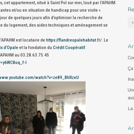
, cet appartement,
situé à Saint Pol sur mer, loué par l’APAHM
Re
ntes et/ou en situation de handicap pour une visite «
our de quelques jours afin d’optimiser la recherche de
rte du logement, des aides techniques et aménagement se
 l’APAHM est locataire de
https://flandreopalehabitat.fr/
. Le
Ar
ts d’Opale
et la fondation du
Crédit Coopératif
.
 l’APAHM au 03.28.63.75.45
Co
v=y6WCBoq_f-I
Ça
//www.youtube.com/watch?v=ze89_BhRzeU
In
Un
ass
La
Ar