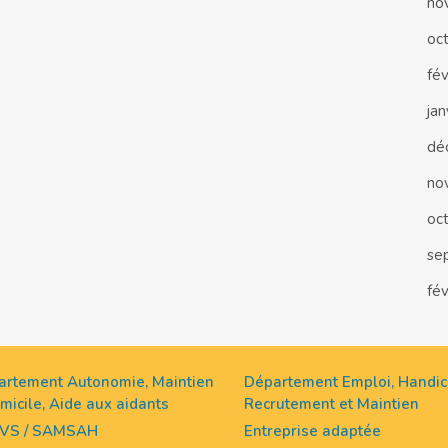
no
oc
fé
ja
dé
no
oc
se
fé
artement Autonomie, Maintien
Département Emploi, Handic
micile, Aide aux aidants
Recrutement et Maintien
VS / SAMSAH
Entreprise adaptée