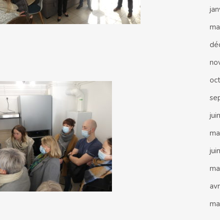
ja
ma
dé
no
oc
se
jui
ma
jui
ma
avr
ma